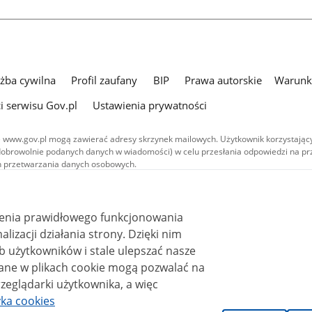
użba cywilna
Profil zaufany
BIP
Prawa autorskie
Warunki
i serwisu Gov.pl
Ustawienia prywatności
 www.gov.pl mogą zawierać adresy skrzynek mailowych. Użytkownik korzystający
dobrowolnie podanych danych w wiadomości) w celu przesłania odpowiedzi na prz
ach przetwarzania danych osobowych.
we publikowane w serwisie (z wyłączeniem treści audiowizualnych), są
 na licencji typu Creative Commons: uznanie autorstwa - na tych samych
 (CC BY-SA 4.0). Materiały audiowizualne, w tym zdjęcia, materiały audio i wideo
ienia prawidłowego funkcjonowania
ane na licencji typu Creative Commons: uznanie autorstwa użycie niekomercyjne 
ależnych 4.0 (CC BY-NC-ND 4.0), o ile nie jest to stwierdzone inaczej.
i działania strony. Dzięki nim
 użytkowników i stale ulepszać nasze
zeglądarki użytkownika, a więc
yka cookies