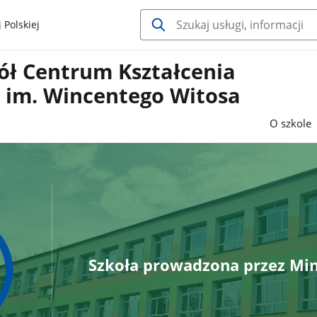
 Polskiej
ół Centrum Kształcenia
o im. Wincentego Witosa
O szkole
Szkoła prowadzona przez Min