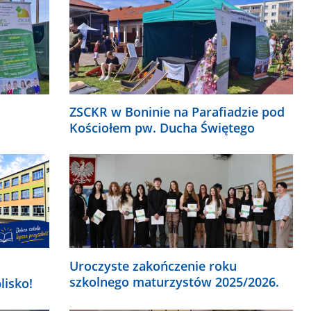
ZSCKR w Boninie na Parafiadzie pod
Kościołem pw. Ducha Świętego
Uroczyste zakończenie roku
szkolnego maturzystów 2025/2026.
lisko!