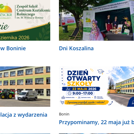
 w Boninie
Dni Koszalina
elacja z wydarzenia
Bonin
Przypominamy, 22 maja już b