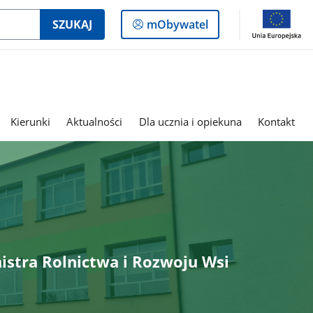
Logowanie
SZUKAJ
mObywatel
do
panelu
Kierunki
Aktualności
Dla ucznia i opiekuna
Kontakt
istra Rolnictwa i Rozwoju Wsi