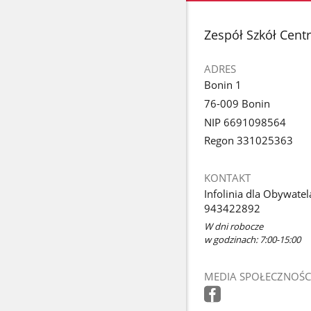
stopka
Zespół Szkół Cent
ADRES
Bonin 1
76-009 Bonin
NIP 6691098564
Regon 331025363
KONTAKT
Infolinia dla Obywatel
943422892
W dni robocze
w godzinach: 7:00-15:00
MEDIA SPOŁECZNOŚC