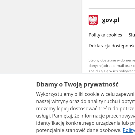
stopka
Strona
gov.pl
gov.pl
główna
gov.pl
Polityka cookies
Sł
Deklaracja dostępnośc
Strony dostępne w domenie
danych (adres e-mail oraz 
znajdują się w ich polityk
Treści teksto
Dbamy o Twoją prywatność
udostępniane
warunkach 4.0
Wykorzystujemy pliki cookie w celu zapewn
są udostępni
bez utworów z
naszej witryny oraz do analizy ruchu i optymalizacj
możemy lepiej dostosować treści do potrzeb
usługi. Pamiętaj, że informacje przechowywane w plikach cookie mogą pozwalać na
identyfikację konkretnego urządzenia lub pr
potencjalnie stanowić dane osobowe.
Polit