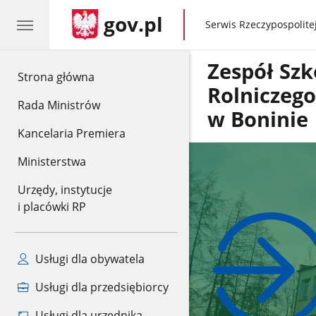
gov.pl
gov.pl
Serwis Rzeczypospolitej
Zespół Szk
gov.pl
Strona główna
Rolniczeg
Rada Ministrów
w Boninie
Kancelaria Premiera
Ministerstwa
Urzędy, instytucje
i placówki RP
Usługi dla obywatela
Usługi dla przedsiębiorcy
Usługi dla urzędnika