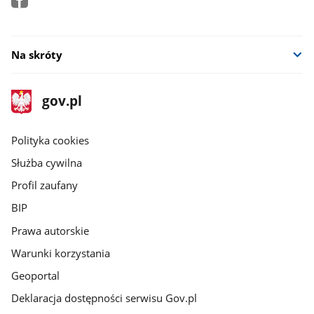
Na skróty
stopka
Strona
gov.pl
gov.pl
główna
gov.pl
Polityka cookies
Służba cywilna
Profil zaufany
BIP
Prawa autorskie
Warunki korzystania
Geoportal
Deklaracja dostępności serwisu Gov.pl