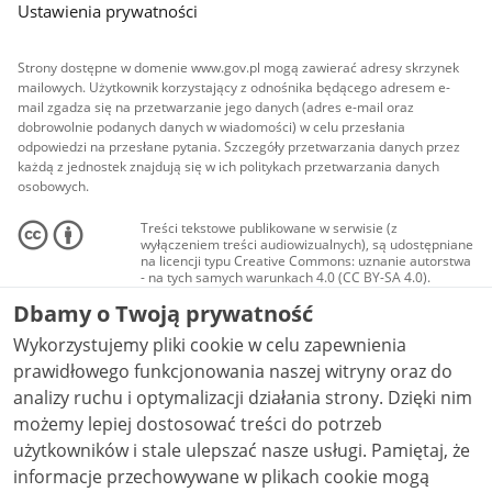
Ustawienia prywatności
Strony dostępne w domenie www.gov.pl mogą zawierać adresy skrzynek
mailowych. Użytkownik korzystający z odnośnika będącego adresem e-
mail zgadza się na przetwarzanie jego danych (adres e-mail oraz
dobrowolnie podanych danych w wiadomości) w celu przesłania
odpowiedzi na przesłane pytania. Szczegóły przetwarzania danych przez
każdą z jednostek znajdują się w ich politykach przetwarzania danych
osobowych.
Treści tekstowe publikowane w serwisie (z
wyłączeniem treści audiowizualnych), są udostępniane
na licencji typu Creative Commons: uznanie autorstwa
- na tych samych warunkach 4.0 (CC BY-SA 4.0).
Materiały audiowizualne, w tym zdjęcia, materiały
Dbamy o Twoją prywatność
audio i wideo, są udostępniane na licencji typu
Creative Commons: uznanie autorstwa użycie
Wykorzystujemy pliki cookie w celu zapewnienia
niekomercyjne - bez utworów zależnych 4.0 (CC BY-
NC-ND 4.0), o ile nie jest to stwierdzone inaczej.
prawidłowego funkcjonowania naszej witryny oraz do
analizy ruchu i optymalizacji działania strony. Dzięki nim
możemy lepiej dostosować treści do potrzeb
użytkowników i stale ulepszać nasze usługi. Pamiętaj, że
informacje przechowywane w plikach cookie mogą