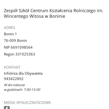
stopka
Zespół Szkół Centrum Kształcenia Rolniczego im.
Wincentego Witosa w Boninie
ADRES
Bonin 1
76-009 Bonin
NIP 6691098564
Regon 331025363
KONTAKT
Infolinia dla Obywatela
943422892
W dni robocze
w godzinach: 7:00-15:00
MEDIA SPOŁECZNOŚCIOWE: