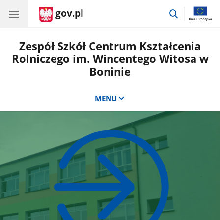
gov.pl
przejdź
do
wyszukiwar
Zespół Szkół Centrum Kształcenia
Rolniczego im. Wincentego Witosa w
Boninie
MENU