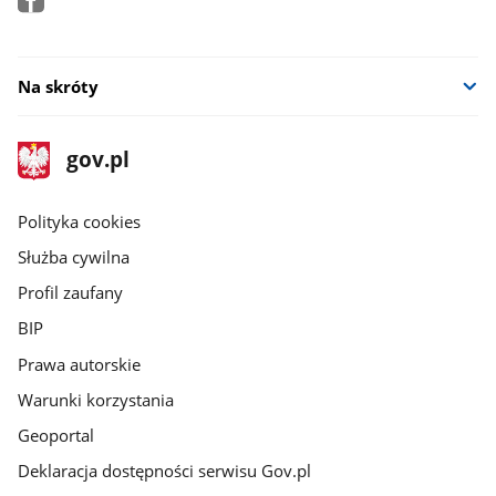
Na skróty
stopka
Strona
gov.pl
gov.pl
główna
gov.pl
Polityka cookies
Służba cywilna
Profil zaufany
BIP
Prawa autorskie
Warunki korzystania
Geoportal
Deklaracja dostępności serwisu Gov.pl