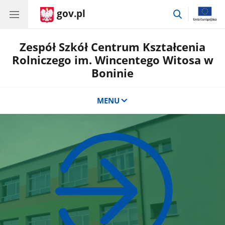
gov.pl
przejdź
do
wyszukiwar
Zespół Szkół Centrum Kształcenia
Rolniczego im. Wincentego Witosa w
Boninie
MENU