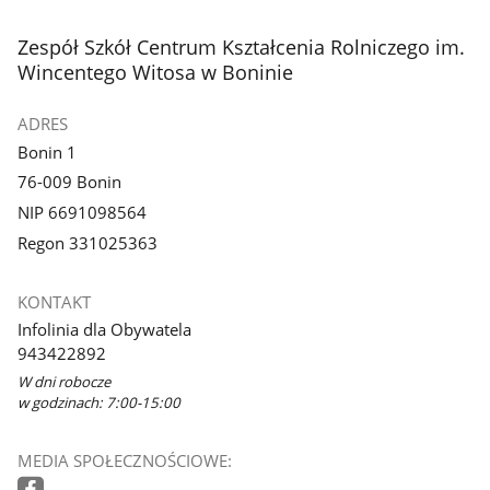
stopka
Zespół Szkół Centrum Kształcenia Rolniczego im.
Wincentego Witosa w Boninie
ADRES
Bonin 1
76-009 Bonin
NIP 6691098564
Regon 331025363
KONTAKT
Infolinia dla Obywatela
943422892
W dni robocze
w godzinach: 7:00-15:00
MEDIA SPOŁECZNOŚCIOWE: