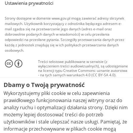
Ustawienia prywatności
Strony dostępne w domenie www.gov.pl mogą zawierać adresy skrzynek
mailowych. Użytkownik korzystający z odnośnika będącego adresem e-
mail zgadza się na przetwarzanie jego danych (adres e-mail oraz
dobrowolnie podanych danych w wiadomości) w celu przesłania
odpowiedzi na przesłane pytania. Szczegóły przetwarzania danych przez
każdą z jednostek znajdują się w ich politykach przetwarzania danych
osobowych.
Treści tekstowe publikowane w serwisie (z
wyłączeniem treści audiowizualnych), są udostępniane
na licencji typu Creative Commons: uznanie autorstwa
- na tych samych warunkach 4.0 (CC BY-SA 4.0).
Materiały audiowizualne, w tym zdjęcia, materiały
Dbamy o Twoją prywatność
audio i wideo, są udostępniane na licencji typu
Creative Commons: uznanie autorstwa użycie
Wykorzystujemy pliki cookie w celu zapewnienia
niekomercyjne - bez utworów zależnych 4.0 (CC BY-
NC-ND 4.0), o ile nie jest to stwierdzone inaczej.
prawidłowego funkcjonowania naszej witryny oraz do
analizy ruchu i optymalizacji działania strony. Dzięki nim
możemy lepiej dostosować treści do potrzeb
użytkowników i stale ulepszać nasze usługi. Pamiętaj, że
informacje przechowywane w plikach cookie mogą