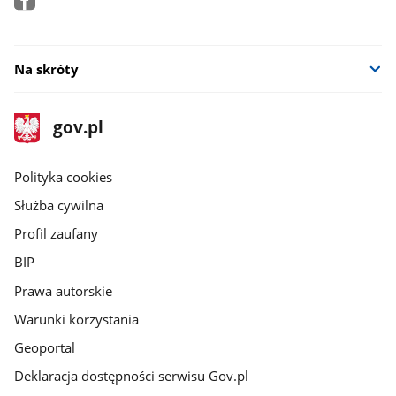
Na skróty
stopka
Strona
gov.pl
gov.pl
główna
gov.pl
Polityka cookies
Służba cywilna
Profil zaufany
BIP
Prawa autorskie
Warunki korzystania
Geoportal
Deklaracja dostępności serwisu Gov.pl