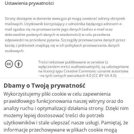
Ustawienia prywatności
Strony dostępne w domenie www.gov.pl mogą zawierać adresy skrzynek
mailowych. Użytkownik korzystający z odnośnika będącego adresem e-
mail zgadza się na przetwarzanie jego danych (adres e-mail oraz
dobrowolnie podanych danych w wiadomości) w celu przesłania
odpowiedzi na przesłane pytania. Szczegóły przetwarzania danych przez
każdą z jednostek znajdują się w ich politykach przetwarzania danych
osobowych.
Treści tekstowe publikowane w serwisie (z
wyłączeniem treści audiowizualnych), są udostępniane
na licencji typu Creative Commons: uznanie autorstwa
- na tych samych warunkach 4.0 (CC BY-SA 4.0).
Materiały audiowizualne, w tym zdjęcia, materiały
Dbamy o Twoją prywatność
audio i wideo, są udostępniane na licencji typu
Creative Commons: uznanie autorstwa użycie
Wykorzystujemy pliki cookie w celu zapewnienia
niekomercyjne - bez utworów zależnych 4.0 (CC BY-
NC-ND 4.0), o ile nie jest to stwierdzone inaczej.
prawidłowego funkcjonowania naszej witryny oraz do
analizy ruchu i optymalizacji działania strony. Dzięki nim
możemy lepiej dostosować treści do potrzeb
użytkowników i stale ulepszać nasze usługi. Pamiętaj, że
informacje przechowywane w plikach cookie mogą