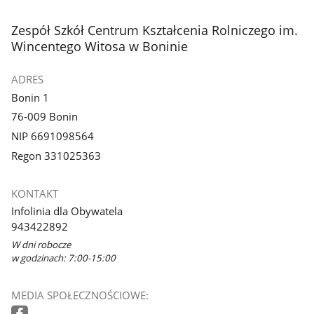
stopka
Zespół Szkół Centrum Kształcenia Rolniczego im.
Wincentego Witosa w Boninie
ADRES
Bonin 1
76-009 Bonin
NIP 6691098564
Regon 331025363
KONTAKT
Infolinia dla Obywatela
943422892
W dni robocze
w godzinach: 7:00-15:00
MEDIA SPOŁECZNOŚCIOWE: