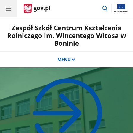
gov.pl
przejdź
do
wyszukiwar
Zespół Szkół Centrum Kształcenia
Rolniczego im. Wincentego Witosa w
Boninie
MENU