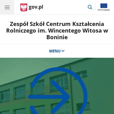
gov.pl
przejdź
do
wyszukiwar
Zespół Szkół Centrum Kształcenia
Rolniczego im. Wincentego Witosa w
Boninie
MENU