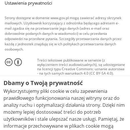
Ustawienia prywatności
Strony dostępne w domenie www.gov.pl mogą zawierać adresy skrzynek
mailowych. Użytkownik korzystający z odnośnika będącego adresem e-
mail zgadza się na przetwarzanie jego danych (adres e-mail oraz
dobrowolnie podanych danych w wiadomości) w celu przesłania
odpowiedzi na przesłane pytania. Szczegóły przetwarzania danych przez
każdą z jednostek znajdują się w ich politykach przetwarzania danych
osobowych.
Treści tekstowe publikowane w serwisie (z
wyłączeniem treści audiowizualnych), są udostępniane
na licencji typu Creative Commons: uznanie autorstwa
- na tych samych warunkach 4.0 (CC BY-SA 4.0).
Materiały audiowizualne, w tym zdjęcia, materiały
Dbamy o Twoją prywatność
audio i wideo, są udostępniane na licencji typu
Creative Commons: uznanie autorstwa użycie
Wykorzystujemy pliki cookie w celu zapewnienia
niekomercyjne - bez utworów zależnych 4.0 (CC BY-
NC-ND 4.0), o ile nie jest to stwierdzone inaczej.
prawidłowego funkcjonowania naszej witryny oraz do
analizy ruchu i optymalizacji działania strony. Dzięki nim
możemy lepiej dostosować treści do potrzeb
użytkowników i stale ulepszać nasze usługi. Pamiętaj, że
informacje przechowywane w plikach cookie mogą