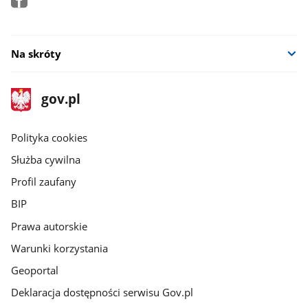
Na skróty
stopka
Strona
gov.pl
gov.pl
główna
gov.pl
Polityka cookies
Służba cywilna
Profil zaufany
BIP
Prawa autorskie
Warunki korzystania
Geoportal
Deklaracja dostępności serwisu Gov.pl