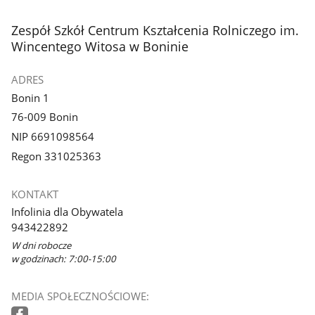
stopka
Zespół Szkół Centrum Kształcenia Rolniczego im.
Wincentego Witosa w Boninie
ADRES
Bonin 1
76-009 Bonin
NIP 6691098564
Regon 331025363
KONTAKT
Infolinia dla Obywatela
943422892
W dni robocze
w godzinach: 7:00-15:00
MEDIA SPOŁECZNOŚCIOWE: