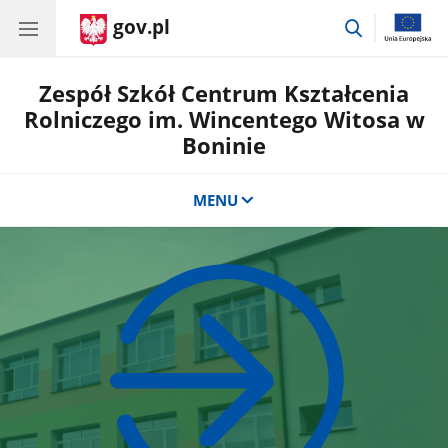
gov.pl
przejdź
do
wyszukiwar
Zespół Szkół Centrum Kształcenia
Rolniczego im. Wincentego Witosa w
Boninie
MENU