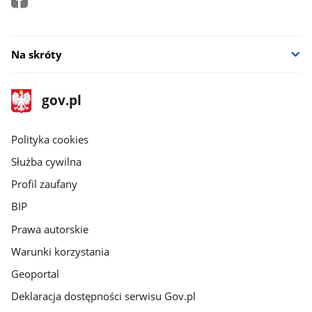
Na skróty
stopka
Strona
gov.pl
gov.pl
główna
gov.pl
Polityka cookies
Służba cywilna
Profil zaufany
BIP
Prawa autorskie
Warunki korzystania
Geoportal
Deklaracja dostępności serwisu Gov.pl