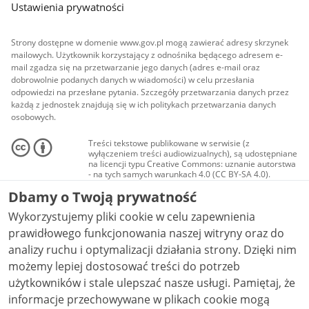
Ustawienia prywatności
Strony dostępne w domenie www.gov.pl mogą zawierać adresy skrzynek
mailowych. Użytkownik korzystający z odnośnika będącego adresem e-
mail zgadza się na przetwarzanie jego danych (adres e-mail oraz
dobrowolnie podanych danych w wiadomości) w celu przesłania
odpowiedzi na przesłane pytania. Szczegóły przetwarzania danych przez
każdą z jednostek znajdują się w ich politykach przetwarzania danych
osobowych.
Treści tekstowe publikowane w serwisie (z
wyłączeniem treści audiowizualnych), są udostępniane
na licencji typu Creative Commons: uznanie autorstwa
- na tych samych warunkach 4.0 (CC BY-SA 4.0).
Materiały audiowizualne, w tym zdjęcia, materiały
Dbamy o Twoją prywatność
audio i wideo, są udostępniane na licencji typu
Creative Commons: uznanie autorstwa użycie
Wykorzystujemy pliki cookie w celu zapewnienia
niekomercyjne - bez utworów zależnych 4.0 (CC BY-
NC-ND 4.0), o ile nie jest to stwierdzone inaczej.
prawidłowego funkcjonowania naszej witryny oraz do
analizy ruchu i optymalizacji działania strony. Dzięki nim
możemy lepiej dostosować treści do potrzeb
użytkowników i stale ulepszać nasze usługi. Pamiętaj, że
informacje przechowywane w plikach cookie mogą