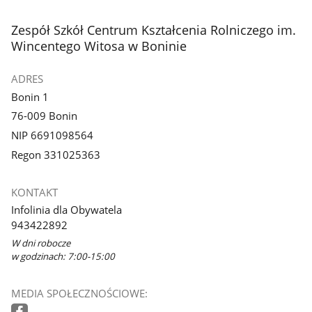
stopka
Zespół Szkół Centrum Kształcenia Rolniczego im.
Wincentego Witosa w Boninie
ADRES
Bonin 1
76-009 Bonin
NIP 6691098564
Regon 331025363
KONTAKT
Infolinia dla Obywatela
943422892
W dni robocze
w godzinach: 7:00-15:00
MEDIA SPOŁECZNOŚCIOWE: