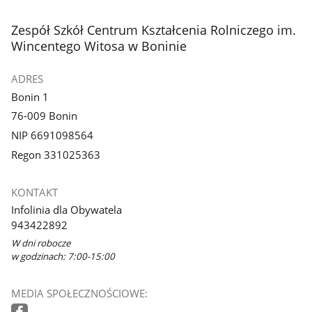
stopka
Zespół Szkół Centrum Kształcenia Rolniczego im.
Wincentego Witosa w Boninie
ADRES
Bonin 1
76-009 Bonin
NIP 6691098564
Regon 331025363
KONTAKT
Infolinia dla Obywatela
943422892
W dni robocze
w godzinach: 7:00-15:00
MEDIA SPOŁECZNOŚCIOWE: