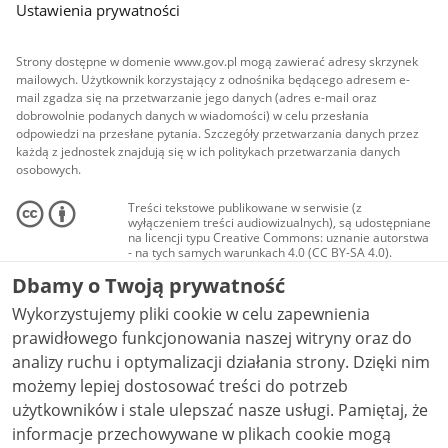
Ustawienia prywatności
Strony dostępne w domenie www.gov.pl mogą zawierać adresy skrzynek
mailowych. Użytkownik korzystający z odnośnika będącego adresem e-
mail zgadza się na przetwarzanie jego danych (adres e-mail oraz
dobrowolnie podanych danych w wiadomości) w celu przesłania
odpowiedzi na przesłane pytania. Szczegóły przetwarzania danych przez
każdą z jednostek znajdują się w ich politykach przetwarzania danych
osobowych.
Treści tekstowe publikowane w serwisie (z
wyłączeniem treści audiowizualnych), są udostępniane
na licencji typu Creative Commons: uznanie autorstwa
- na tych samych warunkach 4.0 (CC BY-SA 4.0).
Materiały audiowizualne, w tym zdjęcia, materiały
Dbamy o Twoją prywatność
audio i wideo, są udostępniane na licencji typu
Creative Commons: uznanie autorstwa użycie
Wykorzystujemy pliki cookie w celu zapewnienia
niekomercyjne - bez utworów zależnych 4.0 (CC BY-
NC-ND 4.0), o ile nie jest to stwierdzone inaczej.
prawidłowego funkcjonowania naszej witryny oraz do
analizy ruchu i optymalizacji działania strony. Dzięki nim
możemy lepiej dostosować treści do potrzeb
użytkowników i stale ulepszać nasze usługi. Pamiętaj, że
informacje przechowywane w plikach cookie mogą