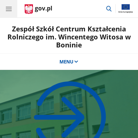
gov.pl
przejdź
do
wyszukiwar
Zespół Szkół Centrum Kształcenia
Rolniczego im. Wincentego Witosa w
Boninie
MENU