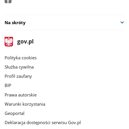
Na skróty
stopka
Strona
gov.pl
gov.pl
główna
gov.pl
Polityka cookies
Służba cywilna
Profil zaufany
BIP
Prawa autorskie
Warunki korzystania
Geoportal
Deklaracja dostępności serwisu Gov.pl