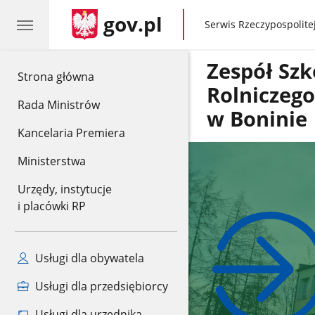
gov.pl
gov.pl
Serwis Rzeczypospolitej
Zespół Szk
gov.pl
Strona główna
Rolniczeg
Rada Ministrów
w Boninie
Kancelaria Premiera
Ministerstwa
Urzędy, instytucje
i placówki RP
Usługi dla obywatela
Usługi dla przedsiębiorcy
Usługi dla urzędnika