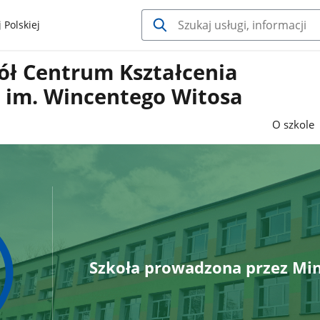
 Polskiej
ół Centrum Kształcenia
o im. Wincentego Witosa
O szkole
Szkoła prowadzona przez Min