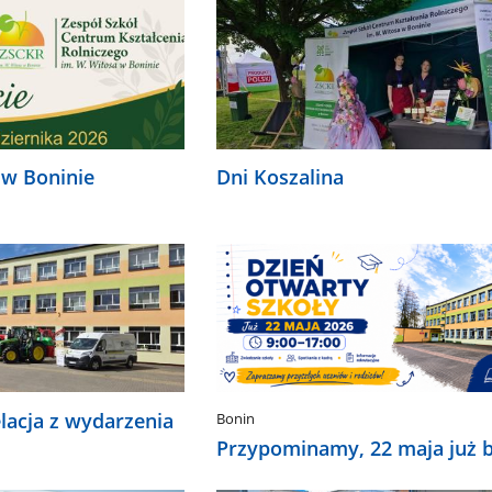
 w Boninie
Dni Koszalina
elacja z wydarzenia
Bonin
Przypominamy, 22 maja już b