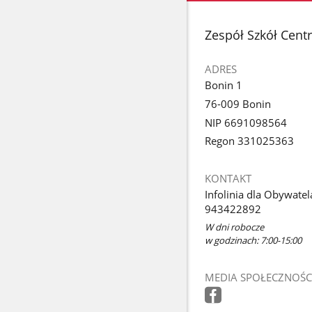
stopka
Zespół Szkół Cent
ADRES
Bonin 1
76-009 Bonin
NIP 6691098564
Regon 331025363
KONTAKT
Infolinia dla Obywatel
943422892
W dni robocze
w godzinach: 7:00-15:00
MEDIA SPOŁECZNOŚC