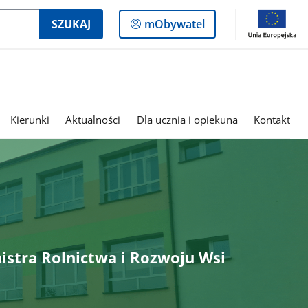
Logowanie
SZUKAJ
mObywatel
do
panelu
Kierunki
Aktualności
Dla ucznia i opiekuna
Kontakt
istra Rolnictwa i Rozwoju Wsi