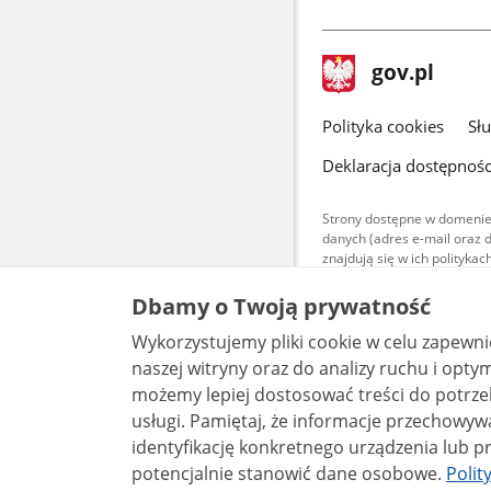
stopka
Strona
gov.pl
gov.pl
główna
gov.pl
Polityka cookies
Sł
Deklaracja dostępnośc
Strony dostępne w domenie
danych (adres e-mail oraz 
znajdują się w ich polityk
Treści teksto
Dbamy o Twoją prywatność
udostępniane
warunkach 4.0
Wykorzystujemy pliki cookie w celu zapewn
są udostępni
bez utworów z
naszej witryny oraz do analizy ruchu i optymalizacj
możemy lepiej dostosować treści do potrzeb
usługi. Pamiętaj, że informacje przechowywane w plikach cookie mogą pozwalać na
identyfikację konkretnego urządzenia lub pr
potencjalnie stanowić dane osobowe.
Polit