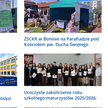
ZSCKR w Boninie na Parafiadzie pod
Kościołem pw. Ducha Świętego
Uroczyste zakończenie roku
szkolnego maturzystów 2025/2026.
lisko!