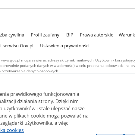
użba cywilna
Profil zaufany
BIP
Prawa autorskie
Warunki
i serwisu Gov.pl
Ustawienia prywatności
 www.gov.pl mogą zawierać adresy skrzynek mailowych. Użytkownik korzystający
dobrowolnie podanych danych w wiadomości) w celu przesłania odpowiedzi na prz
ach przetwarzania danych osobowych.
we publikowane w serwisie (z wyłączeniem treści audiowizualnych), są
 na licencji typu Creative Commons: uznanie autorstwa - na tych samych
 (CC BY-SA 4.0). Materiały audiowizualne, w tym zdjęcia, materiały audio i wideo
ienia prawidłowego funkcjonowania
ane na licencji typu Creative Commons: uznanie autorstwa użycie niekomercyjne 
ależnych 4.0 (CC BY-NC-ND 4.0), o ile nie jest to stwierdzone inaczej.
i działania strony. Dzięki nim
 użytkowników i stale ulepszać nasze
zeglądarki użytkownika, a więc
yka cookies